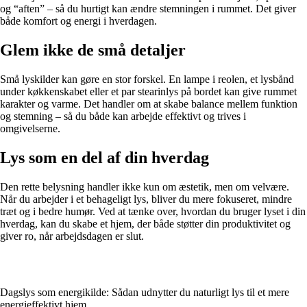
og “aften” – så du hurtigt kan ændre stemningen i rummet. Det giver
både komfort og energi i hverdagen.
Glem ikke de små detaljer
Små lyskilder kan gøre en stor forskel. En lampe i reolen, et lysbånd
under køkkenskabet eller et par stearinlys på bordet kan give rummet
karakter og varme. Det handler om at skabe balance mellem funktion
og stemning – så du både kan arbejde effektivt og trives i
omgivelserne.
Lys som en del af din hverdag
Den rette belysning handler ikke kun om æstetik, men om velvære.
Når du arbejder i et behageligt lys, bliver du mere fokuseret, mindre
træt og i bedre humør. Ved at tænke over, hvordan du bruger lyset i din
hverdag, kan du skabe et hjem, der både støtter din produktivitet og
giver ro, når arbejdsdagen er slut.
Dagslys som energikilde: Sådan udnytter du naturligt lys til et mere
energieffektivt hjem