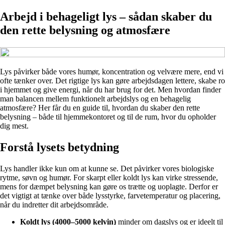
Arbejd i behageligt lys – sådan skaber du
den rette belysning og atmosfære
Lys påvirker både vores humør, koncentration og velvære mere, end vi
ofte tænker over. Det rigtige lys kan gøre arbejdsdagen lettere, skabe ro
i hjemmet og give energi, når du har brug for det. Men hvordan finder
man balancen mellem funktionelt arbejdslys og en behagelig
atmosfære? Her får du en guide til, hvordan du skaber den rette
belysning – både til hjemmekontoret og til de rum, hvor du opholder
dig mest.
Forstå lysets betydning
Lys handler ikke kun om at kunne se. Det påvirker vores biologiske
rytme, søvn og humør. For skarpt eller koldt lys kan virke stressende,
mens for dæmpet belysning kan gøre os trætte og uoplagte. Derfor er
det vigtigt at tænke over både lysstyrke, farvetemperatur og placering,
når du indretter dit arbejdsområde.
Koldt lys (4000–5000 kelvin)
minder om dagslys og er ideelt til