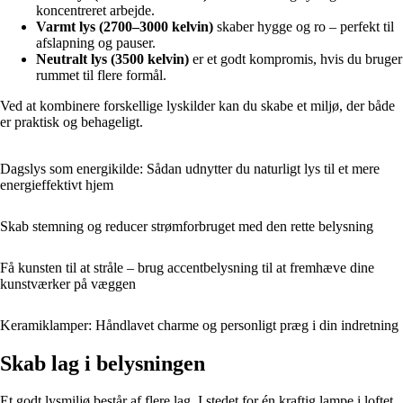
koncentreret arbejde.
Varmt lys (2700–3000 kelvin)
skaber hygge og ro – perfekt til
afslapning og pauser.
Neutralt lys (3500 kelvin)
er et godt kompromis, hvis du bruger
rummet til flere formål.
Ved at kombinere forskellige lyskilder kan du skabe et miljø, der både
er praktisk og behageligt.
Dagslys som energikilde: Sådan udnytter du naturligt lys til et mere
energieffektivt hjem
Skab stemning og reducer strømforbruget med den rette belysning
Få kunsten til at stråle – brug accentbelysning til at fremhæve dine
kunstværker på væggen
Keramiklamper: Håndlavet charme og personligt præg i din indretning
Skab lag i belysningen
Et godt lysmiljø består af flere lag. I stedet for én kraftig lampe i loftet