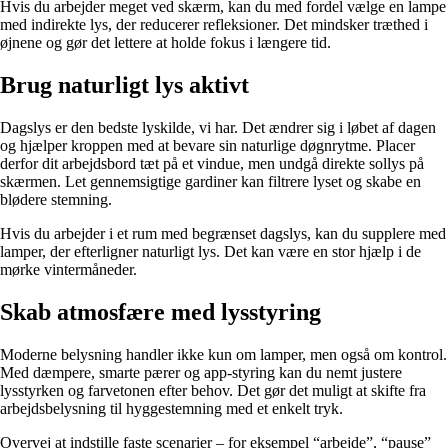
Hvis du arbejder meget ved skærm, kan du med fordel vælge en lampe
med indirekte lys, der reducerer refleksioner. Det mindsker træthed i
øjnene og gør det lettere at holde fokus i længere tid.
Brug naturligt lys aktivt
Dagslys er den bedste lyskilde, vi har. Det ændrer sig i løbet af dagen
og hjælper kroppen med at bevare sin naturlige døgnrytme. Placer
derfor dit arbejdsbord tæt på et vindue, men undgå direkte sollys på
skærmen. Let gennemsigtige gardiner kan filtrere lyset og skabe en
blødere stemning.
Hvis du arbejder i et rum med begrænset dagslys, kan du supplere med
lamper, der efterligner naturligt lys. Det kan være en stor hjælp i de
mørke vintermåneder.
Skab atmosfære med lysstyring
Moderne belysning handler ikke kun om lamper, men også om kontrol.
Med dæmpere, smarte pærer og app-styring kan du nemt justere
lysstyrken og farvetonen efter behov. Det gør det muligt at skifte fra
arbejdsbelysning til hyggestemning med et enkelt tryk.
Overvej at indstille faste scenarier – for eksempel “arbejde”, “pause”