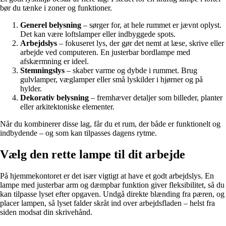
bør du tænke i zoner og funktioner.
Generel belysning
– sørger for, at hele rummet er jævnt oplyst.
Det kan være loftslamper eller indbyggede spots.
Arbejdslys
– fokuseret lys, der gør det nemt at læse, skrive eller
arbejde ved computeren. En justerbar bordlampe med
afskærmning er ideel.
Stemningslys
– skaber varme og dybde i rummet. Brug
gulvlamper, væglamper eller små lyskilder i hjørner og på
hylder.
Dekorativ belysning
– fremhæver detaljer som billeder, planter
eller arkitektoniske elementer.
Når du kombinerer disse lag, får du et rum, der både er funktionelt og
indbydende – og som kan tilpasses dagens rytme.
Vælg den rette lampe til dit arbejde
På hjemmekontoret er det især vigtigt at have et godt arbejdslys. En
lampe med justerbar arm og dæmpbar funktion giver fleksibilitet, så du
kan tilpasse lyset efter opgaven. Undgå direkte blænding fra pæren, og
placer lampen, så lyset falder skråt ind over arbejdsfladen – helst fra
siden modsat din skrivehånd.