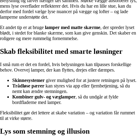
Belysning og farver hænger tæt sammen. Mørke vægge absorberer lys,
mens lyse overflader reflekterer det. Hvis du har en lille stue, kan du
derfor med fordel vælge lyse nuancer på vægge og lofter – og lade
lamperne understøtte det.
Et andet tip er at bruge
lamper med matte skærme
, der spreder lyset
blødt, i stedet for blanke skærme, som kan give genskin. Det skaber en
roligere og mere rummelig fornemmelse.
Skab fleksibilitet med smarte løsninger
I små rum er det en fordel, hvis belysningen kan tilpasses forskellige
behov. Overvej lamper, der kan flyttes, drejes eller dæmpes.
Skinnesystemer
giver mulighed for at justere retningen på lyset.
Trådløse pærer
kan styres via app eller fjernbetjening, så du
nemt kan ændre stemningen.
Kombiner gulv- og væglamper
, så du undgår at fylde
bordfladerne med lamper.
Fleksibilitet gør det lettere at skabe variation – og variation får rummet
til at virke større.
Lys som stemning og illusion