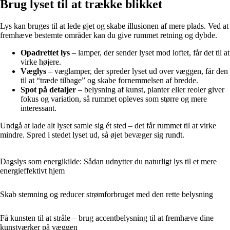
Brug lyset til at trække blikket
Lys kan bruges til at lede øjet og skabe illusionen af mere plads. Ved at
fremhæve bestemte områder kan du give rummet retning og dybde.
Opadrettet lys
– lamper, der sender lyset mod loftet, får det til at
virke højere.
Væglys
– væglamper, der spreder lyset ud over væggen, får den
til at “træde tilbage” og skabe fornemmelsen af bredde.
Spot på detaljer
– belysning af kunst, planter eller reoler giver
fokus og variation, så rummet opleves som større og mere
interessant.
Undgå at lade alt lyset samle sig ét sted – det får rummet til at virke
mindre. Spred i stedet lyset ud, så øjet bevæger sig rundt.
Dagslys som energikilde: Sådan udnytter du naturligt lys til et mere
energieffektivt hjem
Skab stemning og reducer strømforbruget med den rette belysning
Få kunsten til at stråle – brug accentbelysning til at fremhæve dine
kunstværker på væggen