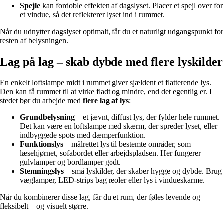
Spejle
kan fordoble effekten af dagslyset. Placer et spejl over for
et vindue, så det reflekterer lyset ind i rummet.
Når du udnytter dagslyset optimalt, får du et naturligt udgangspunkt for
resten af belysningen.
Lag på lag – skab dybde med flere lyskilder
En enkelt loftslampe midt i rummet giver sjældent et flatterende lys.
Den kan få rummet til at virke fladt og mindre, end det egentlig er. I
stedet bør du arbejde med
flere lag af lys
:
Grundbelysning
– et jævnt, diffust lys, der fylder hele rummet.
Det kan være en loftslampe med skærm, der spreder lyset, eller
indbyggede spots med dæmperfunktion.
Funktionslys
– målrettet lys til bestemte områder, som
læsehjørnet, sofabordet eller arbejdspladsen. Her fungerer
gulvlamper og bordlamper godt.
Stemningslys
– små lyskilder, der skaber hygge og dybde. Brug
væglamper, LED-strips bag reoler eller lys i vindueskarme.
Når du kombinerer disse lag, får du et rum, der føles levende og
fleksibelt – og visuelt større.