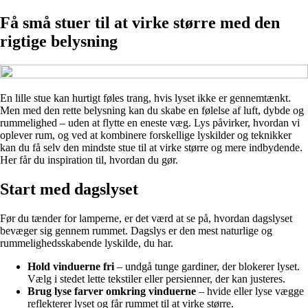
Få små stuer til at virke større med den
rigtige belysning
En lille stue kan hurtigt føles trang, hvis lyset ikke er gennemtænkt.
Men med den rette belysning kan du skabe en følelse af luft, dybde og
rummelighed – uden at flytte en eneste væg. Lys påvirker, hvordan vi
oplever rum, og ved at kombinere forskellige lyskilder og teknikker
kan du få selv den mindste stue til at virke større og mere indbydende.
Her får du inspiration til, hvordan du gør.
Start med dagslyset
Før du tænder for lamperne, er det værd at se på, hvordan dagslyset
bevæger sig gennem rummet. Dagslys er den mest naturlige og
rummelighedsskabende lyskilde, du har.
Hold vinduerne fri
– undgå tunge gardiner, der blokerer lyset.
Vælg i stedet lette tekstiler eller persienner, der kan justeres.
Brug lyse farver omkring vinduerne
– hvide eller lyse vægge
reflekterer lyset og får rummet til at virke større.